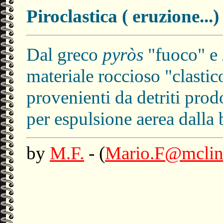
Piroclastica ( eruzione...)
Dal greco
pyròs
"fuoco" e
materiale roccioso "clasti
provenienti da detriti prodo
per espulsione aerea dalla
by
M.F.
- (
Mario.F@mclink