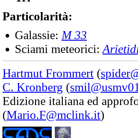
Particolarità:
Galassie:
M 33
Sciami meteorici:
Arietid
Hartmut Frommert
(
spider
C. Kronberg
(
smil@usmv01
Edizione italiana ed approf
(
Mario.F@mclink.it
)