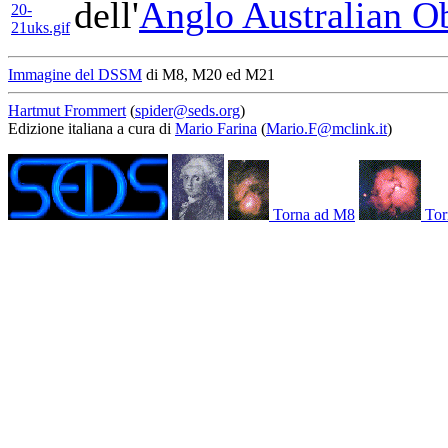
dell'
Anglo Australian O
Immagine del DSSM
di M8, M20 ed M21
Hartmut Frommert
(
spider@seds.org
)
Edizione italiana a cura di
Mario Farina
(
Mario.F@mclink.it
)
Torna ad M8
Tor